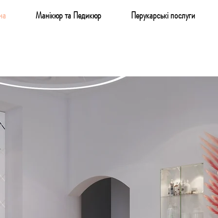
на
Манікюр та Педикюр
Перукарські послуги
Le
Знижка 5% на