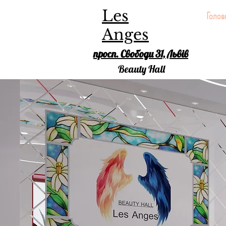
Les
Голов
Anges
просп. Свободи 31, Львів
Beauty Hall