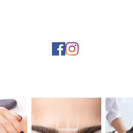
Педикюр
Брівки та Макіяж
Фарбува