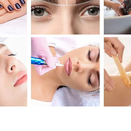
Перманент та Тату
 вій
Де